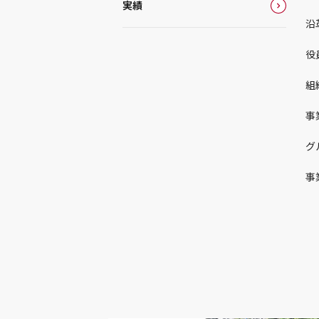
実績
沿
役
組
事
グ
事