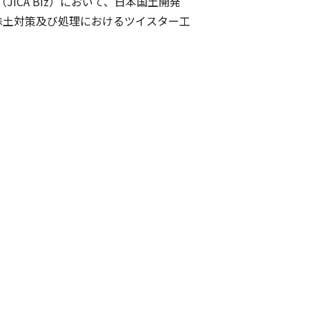
ICA Biz）において、日本国土開発
特殊土対策及び処理におけるツイスター工