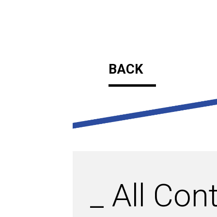
BACK
_
All Con