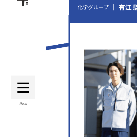
有江 
化学グループ
Menu