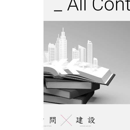
_
All Con
Previous