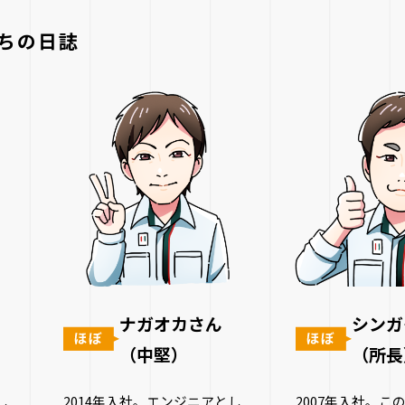
ちの日誌
ナガオカさん
シンガ
（中堅）
（所長
し
2014年入社。エンジニアとし
2007年入社。こ