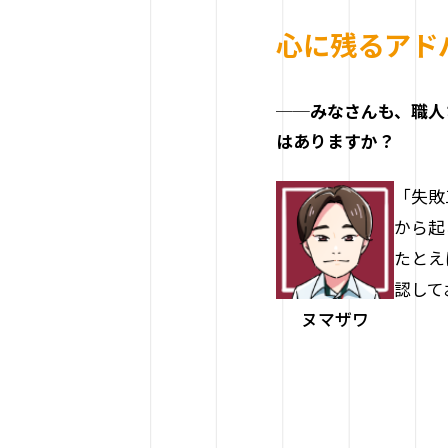
心に残るアド
──みなさんも、職人
はありますか？
「失敗
から起
たとえ
認して
ヌマザワ