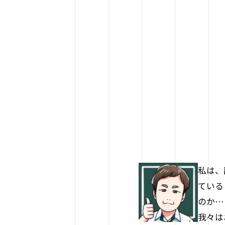
私は、
ている
のか…
我々は