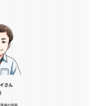
イさん
）
の現場の所長