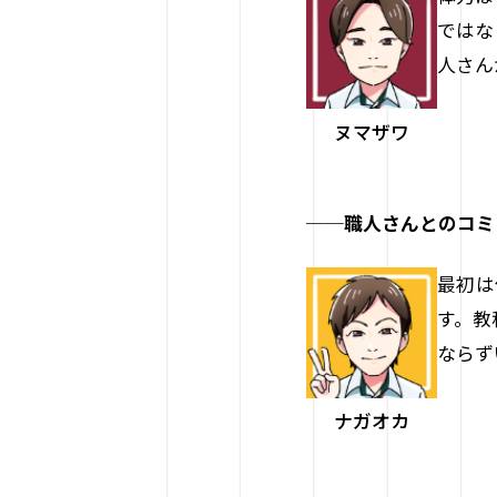
ではな
人さん
ヌマザワ
──職人さんとのコミ
最初は
す。教
ならず
ナガオカ