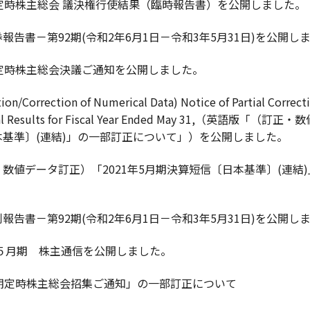
回定時株主総会 議決権行使結果（臨時報告書）を公開しました。
報告書－第92期(令和2年6月1日－令和3年5月31日)を公開し
期定時株主総会決議ご通知を公開しました。
tion/Correction of Numerical Data) Notice of Partial Correc
cial Results for Fiscal Year Ended May 31,（英語
本基準〕(連結)」の一部訂正について」）を公開しました。
数値データ訂正）「2021年5月期決算短信〔日本基準〕(連
報告書－第92期(令和2年6月1日－令和3年5月31日)を公開し
年５月期 株主通信を公開しました。
2期定時株主総会招集ご通知」の一部訂正について