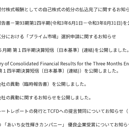
限付株式報酬としての自己株式の処分の払込完了に関するお知
告書－第93期第1四半期(令和3年6月1日－令和3年8月31日)
区分における「プライム市場」選択申請に関するお知らせ
年５月期 第１四半期決算短信〔日本基準〕(連結)を公開しました
 of Consolidated Financial Results for the Three Mont
第１四半期決算短信〔日本基準〕(連結)）を公開しました。
会社の異動（臨時報告書）を公開しました。
会社の異動に関するお知らせを公開しました。
ートレポートの発行とTCFDへの提言賛同についてお知らせ（ 4
 「あいち女性輝きカンパニー」 優良企業受賞についてお知らせ（